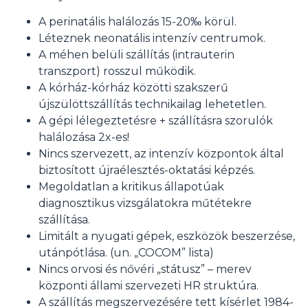
A perinatális halálozás 15-20‰ körül.
Léteznek neonatális intenzív centrumok.
A méhen belüli szállítás (intrauterin
transzport) rosszul működik.
A kórház-kórház közötti szakszerű
újszülöttszállítás technikailag lehetetlen.
A gépi lélegeztetésre + szállításra szorulók
halálozása 2x-es!
Nincs szervezett, az intenzív központok által
biztosított újraélesztés-oktatási képzés.
Megoldatlan a kritikus állapotúak
diagnosztikus vizsgálatokra műtétekre
szállítása.
Limitált a nyugati gépek, eszközök beszerzése,
utánpótlása. (un. „COCOM” lista)
Nincs orvosi és nővéri „státusz” – merev
központi állami szervezeti HR struktúra.
A szállítás megszervezésére tett kísérlet 1984-