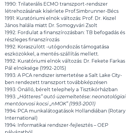
1990: Trilaterális ECMO transzport-rendszer
létrehozásának kísérlete Prof.Simbrunner-Bécs
1991: Kuratóriumi elnök változás: Prof. Dr. Kiszel
János halála miatt Dr. Somogyvári Zsolt
1992: Fordulat a finanszírozásban: TB befogadás és
részleges finanszírozás
1992: Koraszülött -utógondozás támogatása
eszközökkel, a mentés-szállítás mellett.
1992: Kuratóriumi elnök változás: Dr. Fekete Farkas
Pál elnöksége (1992-2015)
1993: A PCA rendszer ismertetése a Salt Lake City-
ben rendezett transzport továbbképzésen
1993: Önálló, bérelt telephely a Tisztikórházban
1993:
„Hátteres” autó üzemeltetése: neonatológiai
mentőorvosi kocsi „nMOK” (1993-2001)
1994: PCA munkalátogatások Hollandiában (Rotary
International)
1994: Informatikai rendszer-fejlesztés – OEP
pályázatból