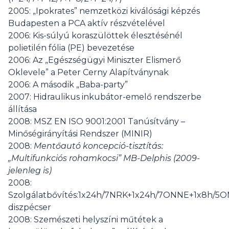
2005: „Ipokrates” nemzetközi kiválósági képzés
Budapesten a PCA aktív részvételével
2006: Kis-súlyú koraszülöttek élesztésénél
polietilén fólia (PE) bevezetése
2006: Az „Egészségügyi Miniszter Elismerő
Oklevele” a Peter Cerny Alapítványnak
2006: A második „Baba-party”
2007: Hidraulikus inkubátor-emelő rendszerbe
állítása
2008: MSZ EN ISO 9001:2001 Tanúsítvány –
Minőségirányítási Rendszer (MINIR)
2008:
Mentőautó koncepció-tisztítás:
„Multifunkciós rohamkocsi” MB-Delphis (2009-
jelenleg is)
2008:
Szolgálatbővítés:1x24h/7NRK+1x24h/7ONNE+1x8h/5
diszpécser
2008: Szemészeti helyszíni műtétek a