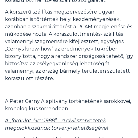
koraszülöttmentő- és szállító szolgálatát.
A korszerű szállítás megszervezésére ugyan
korábban is történtek helyi kezdeményezések,
azonban a szakmai áttörést a PCAM megjelenése és
működése hozta. A koraszülöttmentés- szállítás
valamennyi szegmensére kifejlesztett, egységes
„Cernys know-how” az eredmények tükrében
bizonyította, hogy a rendszer országossá tehető, így
biztosítva az esélyegyenlőség lehetőségét
valamennyi, az ország bármely területén született
koraszülött részére.
A Peter Cerny Alapítvány történetének sarokkövei,
kronologikus sorrendben.
A „fordulat éve: 1988” – a civil szervezetek
megalakításának törvényi lehetőségével