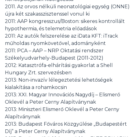
2011. Az orvos nélküli neonatológiai egység (ONNE)
újra két szakasszisztenssel vonul ki
2011: AAP kongresszus/Boston: sikeres kontrollált
hypothermia, és telemetria előadások
2011: Az autók felszerelése az iData KFT: iTrack
műholdas nyomkövetővel, adományként
2011: PCA – AAP – NRP Oktatási rendszer
Székelyudvarhely-Budapest (2011-2012)
2012: Katasztrófa-elhárítási gyakorlat a Shell
Hungary Zrt. szervezésben
2013: Non-invazív lélegeztetési lehetőségek
kialakítása a rohamkocsin
2013: XXI. Magyar Innovációs Nagydíj – Elismerő
Oklevél a Peter Cerny Alapítványnak
2013: Miniszteri Elismerő Oklevél a Peter Cerny
Alapítványnak
2013: Budapest Főváros Közgyűlése „Budapestért
Díj” a Peter Cerny Alapítványnak