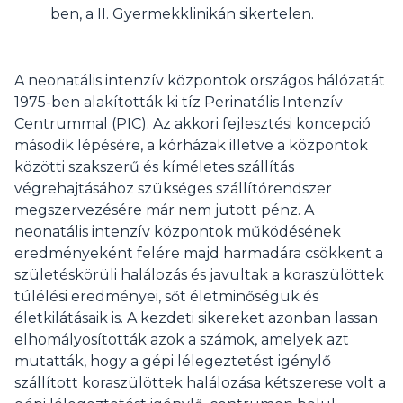
ben, a II. Gyermekklinikán sikertelen.
A neonatális intenzív központok országos hálózatát
1975-ben alakították ki tíz Perinatális Intenzív
Centrummal (PIC). Az akkori fejlesztési koncepció
második lépésére, a kórházak illetve a központok
közötti szakszerű és kíméletes szállítás
végrehajtásához szükséges szállítórendszer
megszervezésére már nem jutott pénz. A
neonatális intenzív központok működésének
eredményeként felére majd harmadára csökkent a
születéskörüli halálozás és javultak a koraszülöttek
túlélési eredményei, sőt életminőségük és
életkilátásaik is. A kezdeti sikereket azonban lassan
elhomályosították azok a számok, amelyek azt
mutatták, hogy a gépi lélegeztetést igénylő
szállított koraszülöttek halálozása kétszerese volt a