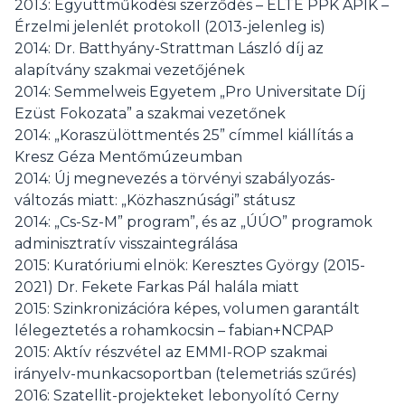
2013: Együttműködési szerződés – ELTE PPK APIK –
Érzelmi jelenlét protokoll (2013-jelenleg is)
2014: Dr. Batthyány-Strattman László díj az
alapítvány szakmai vezetőjének
2014: Semmelweis Egyetem „Pro Universitate Díj
Ezüst Fokozata” a szakmai vezetőnek
2014: „Koraszülöttmentés 25” címmel kiállítás a
Kresz Géza Mentőmúzeumban
2014: Új megnevezés a törvényi szabályozás-
változás miatt: „Közhasznúsági” státusz
2014: „Cs-Sz-M” program”, és az „ÚÚO” programok
adminisztratív visszaintegrálása
2015: Kuratóriumi elnök: Keresztes György (2015-
2021) Dr. Fekete Farkas Pál halála miatt
2015: Szinkronizációra képes, volumen garantált
lélegeztetés a rohamkocsin – fabian+NCPAP
2015: Aktív részvétel az EMMI-ROP szakmai
irányelv-munkacsoportban (telemetriás szűrés)
2016: Szatellit-projekteket lebonyolító Cerny