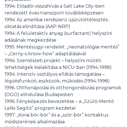
1994: Előadói visszahívás a Salt Lake City-ben
rendezett éves transzport továbbképzésen
1994: Az amerikai rendszerű újszülöttélesztés-
oktatás elindítása (AAP-NRP)
1994: A felületaktív anyag (surfactant) helyszíni
adásának megkezdése
1995: Mentésügyi rendelet: „neonatológiai mentés”
– „Cerny-s know-how” adaptálásával
1994: Szemészeti projekt – helyszíni műtéti
lehetőségek kialakítása a NICU-ban (1994-1998)
1994: Intenzív osztályos ellátás támogatása –
légzésfunkció, eszközök, működés (1994-1998)
1996: Otthonápolási és otthongondozási programok
(OGO) elindulása Budapesten
1996: Fényképezés bevezetése – a „Szülő-Mentő
Lelki-Segítő” program kezdetei
1997: „Korai bőr-bőr” és a „szőr-bőr” kontaktus
módszerének alkalmazása