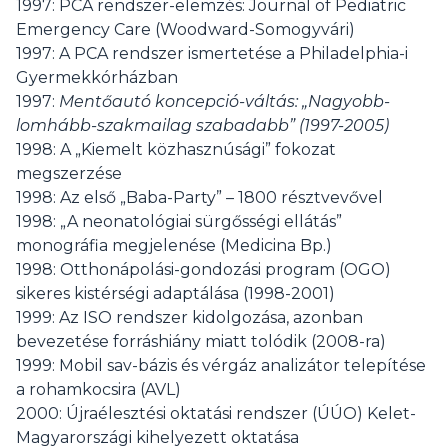
1997: PCA rendszer-elemzés: Journal of Pediatric
Emergency Care (Woodward-Somogyvári)
1997: A PCA rendszer ismertetése a Philadelphia-i
Gyermekkórházban
1997:
Mentőautó koncepció-váltás: „Nagyobb-
lomhább-szakmailag szabadabb” (1997-2005)
1998: A „Kiemelt közhasznúsági” fokozat
megszerzése
1998: Az első „Baba-Party” – 1800 résztvevővel
1998: „A neonatológiai sürgősségi ellátás”
monográfia megjelenése (Medicina Bp.)
1998: Otthonápolási-gondozási program (OGO)
sikeres kistérségi adaptálása (1998-2001)
1999: Az ISO rendszer kidolgozása, azonban
bevezetése forráshiány miatt tolódik (2008-ra)
1999: Mobil sav-bázis és vérgáz analizátor telepítése
a rohamkocsira (AVL)
2000: Újraélesztési oktatási rendszer (ÚÚO) Kelet-
Magyarországi kihelyezett oktatása