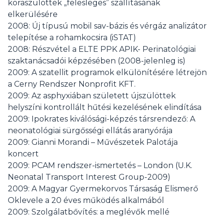
koraszülöttek „felesleges” szállításának
elkerülésére
2008: Új típusú mobil sav-bázis és vérgáz analizátor
telepítése a rohamkocsira (iSTAT)
2008: Részvétel a ELTE PPK APIK- Perinatológiai
szaktanácsadói képzésében (2008-jelenleg is)
2009: A szatellit programok elkülönítésére létrejön
a Cerny Rendszer Nonprofit KFT.
2009: Az asphyxiában született újszülöttek
helyszíni kontrollált hűtési kezelésének elindítása
2009: Ipokrates kiválósági-képzés társrendező: A
neonatológiai sürgősségi ellátás aranyórája
2009: Gianni Morandi – Művészetek Palotája
koncert
2009: PCAM rendszer-ismertetés – London (U.K.
Neonatal Transport Interest Group-2009)
2009: A Magyar Gyermekorvos Társaság Elismerő
Oklevele a 20 éves működés alkalmából
2009: Szolgálatbővítés: a meglévők mellé