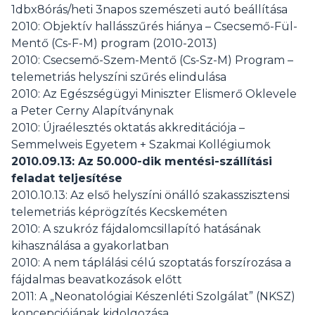
1dbx8órás/heti 3napos szemészeti autó beállítása
2010: Objektív hallásszűrés hiánya – Csecsemő-Fül-
Mentő (Cs-F-M) program (2010-2013)
2010: Csecsemő-Szem-Mentő (Cs-Sz-M) Program –
telemetriás helyszíni szűrés elindulása
2010: Az Egészségügyi Miniszter Elismerő Oklevele
a Peter Cerny Alapítványnak
2010: Újraélesztés oktatás akkreditációja –
Semmelweis Egyetem + Szakmai Kollégiumok
2010.09.13: Az 50.000-dik mentési-szállítási
feladat teljesítése
2010.10.13: Az első helyszíni önálló szakasszisztensi
telemetriás képrögzítés Kecskeméten
2010: A szukróz fájdalomcsillapító hatásának
kihasználása a gyakorlatban
2010: A nem táplálási célú szoptatás forszírozása a
fájdalmas beavatkozások előtt
2011: A „Neonatológiai Készenléti Szolgálat” (NKSZ)
koncepciójának kidolgozása