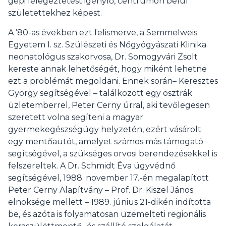
gépi lélegeztetést igénylő, centrumon belül
születettekhez képest.
A ’80-as években ezt felismerve, a Semmelweis
Egyetem I. sz. Szülészeti és Nőgyógyászati Klinika
neonatológus szakorvosa, Dr. Somogyvári Zsolt
kereste annak lehetőségét, hogy miként lehetne
ezt a problémát megoldani. Ennek során– Keresztes
György segítségével – találkozott egy osztrák
üzletemberrel, Peter Cerny úrral, aki tevőlegesen
szeretett volna segíteni a magyar
gyermekegészségügy helyzetén, ezért vásárolt
egy mentőautót, amelyet számos más támogató
segítségével, a szükséges orvosi berendezésekkel is
felszereltek. A Dr. Schmidt Éva ügyvédnő
segítségével, 1988. november 17.-én megalapított
Peter Cerny Alapítvány – Prof. Dr. Kiszel János
elnöksége mellett – 1989. június 21-dikén indította
be, és azóta is folyamatosan üzemelteti regionális