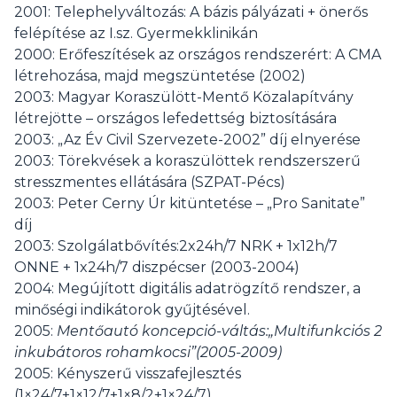
2001: Telephelyváltozás: A bázis pályázati + önerős
felépítése az I.sz. Gyermekklinikán
2000: Erőfeszítések az országos rendszerért: A CMA
létrehozása, majd megszüntetése (2002)
2003: Magyar Koraszülött-Mentő Közalapítvány
létrejötte – országos lefedettség biztosítására
2003: „Az Év Civil Szervezete-2002” díj elnyerése
2003: Törekvések a koraszülöttek rendszerszerű
stresszmentes ellátására (SZPAT-Pécs)
2003: Peter Cerny Úr kitüntetése – „Pro Sanitate”
díj
2003: Szolgálatbővítés:2x24h/7 NRK + 1x12h/7
ONNE + 1x24h/7 diszpécser (2003-2004)
2004: Megújított digitális adatrögzítő rendszer, a
minőségi indikátorok gyűjtésével.
2005:
Mentőautó koncepció-váltás:„Multifunkciós 2
inkubátoros rohamkocsi”(2005-2009)
2005: Kényszerű visszafejlesztés
(1×24/7+1×12/7+1×8/2+1×24/7)