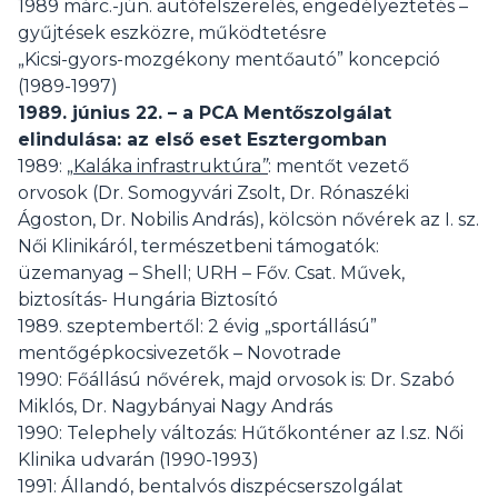
1989 márc.-jún. autófelszerelés, engedélyeztetés –
gyűjtések eszközre, működtetésre
„Kicsi-gyors-mozgékony mentőautó” koncepció
(1989-1997)
1989. június 22. – a PCA Mentőszolgálat
elindulása: az első eset Esztergomban
1989: „
Kaláka infrastruktúra
”
: mentőt vezető
orvosok (Dr. Somogyvári Zsolt, Dr. Rónaszéki
Ágoston, Dr. Nobilis András), kölcsön nővérek az I. sz.
Női Klinikáról, természetbeni támogatók:
üzemanyag – Shell; URH – Főv. Csat. Művek,
biztosítás- Hungária Biztosító
1989. szeptembertől: 2 évig „sportállású”
mentőgépkocsivezetők – Novotrade
1990: Főállású nővérek, majd orvosok is: Dr. Szabó
Miklós, Dr. Nagybányai Nagy András
1990: Telephely változás: Hűtőkonténer az I.sz. Női
Klinika udvarán (1990-1993)
1991: Állandó, bentalvós diszpécserszolgálat