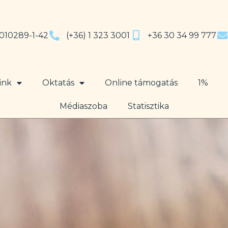
010289-1-42
(+36) 1 323 3001
+36 30 34 99 777
ink
Oktatás
Online támogatás
1%
Médiaszoba
Statisztika