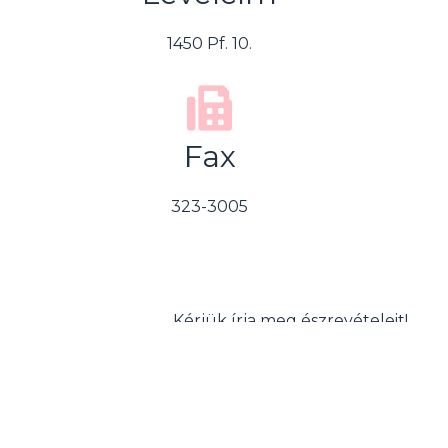
1450 Pf. 10.
Fax
323-3005
Kérjük írja meg észrevételeit!
Név
E-mail cím