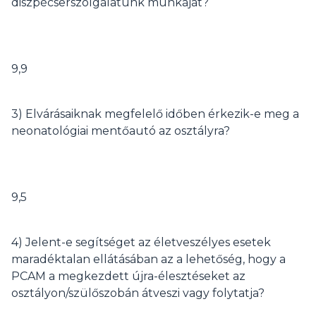
diszpécserszolgálatunk munkáját?
9,9
3) Elvárásaiknak megfelelő időben érkezik-e meg a
neonatológiai mentőautó az osztályra?
9,5
4) Jelent-e segítséget az életveszélyes esetek
maradéktalan ellátásában az a lehetőség, hogy a
PCAM a megkezdett újra-élesztéseket az
osztályon/szülőszobán átveszi vagy folytatja?