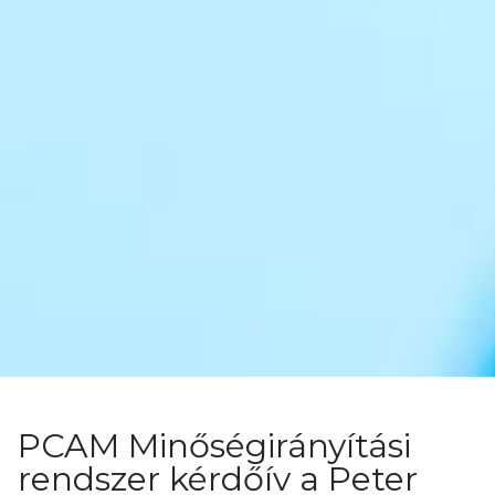
PCAM Minőségirányítási
rendszer kérdőív a Peter