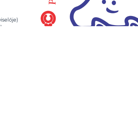
iselője)
íkos
ny Alapítvány
édelmi