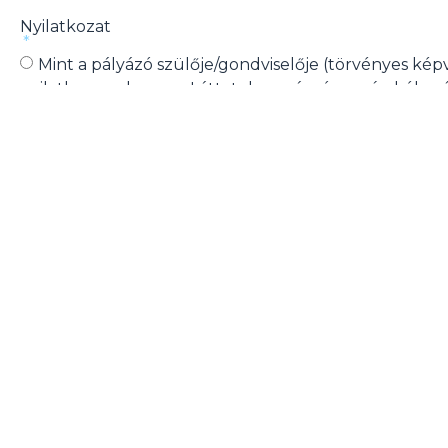
Nyilatkozat
Mint a pályázó szülője/gondviselője (törvényes képv
nyilatkozom, hogy a „Láttatok-e már rózsaszín-kék cs
mentőautót?” rajzpályázaton elfogadom a Peter Cer
pályázati kiírását, részletes játékszabályzatát
és
adatv
tájékoztatóját
.
Rajz
Kép feltöltése
Jelentkezés