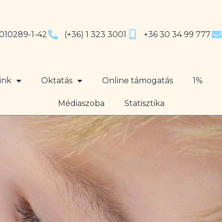
010289-1-42
(+36) 1 323 3001
+36 30 34 99 777
ink
Oktatás
Online támogatás
1%
Médiaszoba
Statisztika